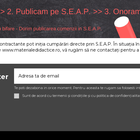
 contractante pot iniția cumpărări directe prin S.E.A.P. În situația 
e www.materialedidactice.ro, vă rugăm să ne contactați pentru a l
ter
Te poti dezabona in orice moment. Pentru aceasta te rugam sa folosesti inf
Sunt de acord cu termenii și condițiile și cu politica de confidențialita