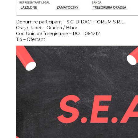
Denumire participant – S.C. DIDACT FORUM S.R.L.
Oraș / Județ – Oradea / Bihor
Cod Unic de Înregistrare – RO 11064212
Tip – Ofertant