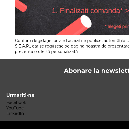
Conform legislației privind achizițiile publice, autoritățile
S.E.A.P., dar se regăsesc pe pagina noastra de prezentar
prezenta o ofertă personalizată.
Abonare la newslet
Urmariti-ne
Facebook
YouTube
LinkedIn