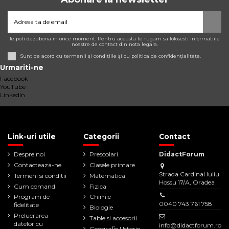
Te poti dezabona in orice moment. Pentru aceasta te rugam sa folosesti informatiile
noastre de contact din nota legala.
Sunt de acord cu termenii și condițiile și cu politica de confidențialitate.
Urmariti-ne
Facebook
YouTube
LinkedIn
Link-uri utile
Categorii
Contact
Despre noi
Prescolari
DidactForum
Contacteaza-ne
Clasele primare
Strada Cardinal Iuliu
Termeni si conditii
Matematica
Hossu 17/A, Oradea
Cum comand
Fizica
Program de
Chimie
0040 743 761 758
fidelitate
Biologie
Prelucrarea
Table si accesorii
datelor cu
info@didactforum.ro
Geografie | Istorie