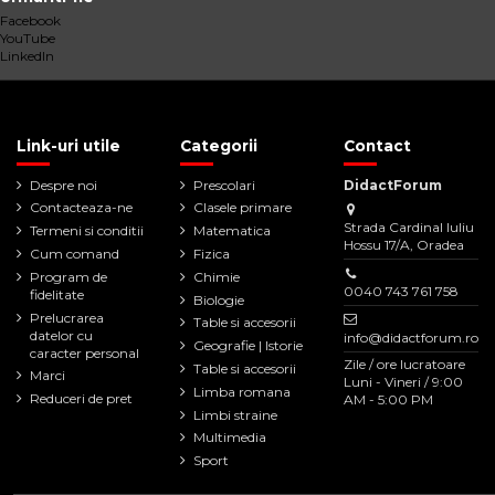
Facebook
YouTube
LinkedIn
Link-uri utile
Categorii
Contact
Despre noi
Prescolari
DidactForum
Contacteaza-ne
Clasele primare
Strada Cardinal Iuliu
Termeni si conditii
Matematica
Hossu 17/A, Oradea
Cum comand
Fizica
Program de
Chimie
0040 743 761 758
fidelitate
Biologie
Prelucrarea
Table si accesorii
datelor cu
info@didactforum.ro
Geografie | Istorie
caracter personal
Zile / ore lucratoare
Table si accesorii
Marci
Luni - Vineri / 9:00
Limba romana
Reduceri de pret
AM - 5:00 PM
Limbi straine
Multimedia
Sport