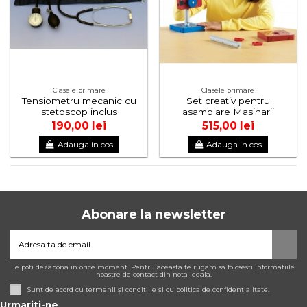
Clasele primare
Clasele primare
Tensiometru mecanic cu
Set creativ pentru
stetoscop inclus
asamblare Masinarii
190,00 lei
515,00 lei
Adauga in cos
Adauga in cos
Abonare la newsletter
Te poti dezabona in orice moment. Pentru aceasta te rugam sa folosesti informatiile
noastre de contact din nota legala.
Sunt de acord cu termenii și condițiile și cu politica de confidențialitate.
Urmariti-ne