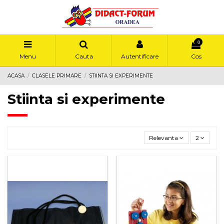
0
Menu
Cauta
Autentificare
Cos
ACASA
CLASELE PRIMARE
STIINTA SI EXPERIMENTE
Stiinta si experimente
Relevanta
2