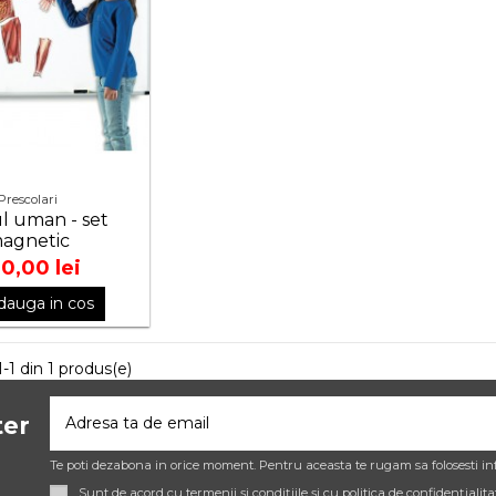
Prescolari
l uman - set
agnetic
0,00 lei
dauga in cos
-1 din 1 produs(e)
ter
Te poti dezabona in orice moment. Pentru aceasta te rugam sa folosesti inf
Sunt de acord cu termenii și condițiile și cu politica de confidențialita