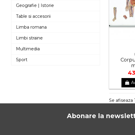
Geografie | Istorie
Table si accesorii
Limba romana
Limbi straine
Multimedia
Sport
Corpu
m
43
A
Se afiseaza 1
Abonare la newslet