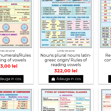
imbi straine
Limbi straine
numerals/Rules
Nouns plural nouns latin-
Re
ding of vowels
greec origin/ Rules of
com
reading vowels
3,00 lei
322,00 lei
dauga in cos
Adauga in cos