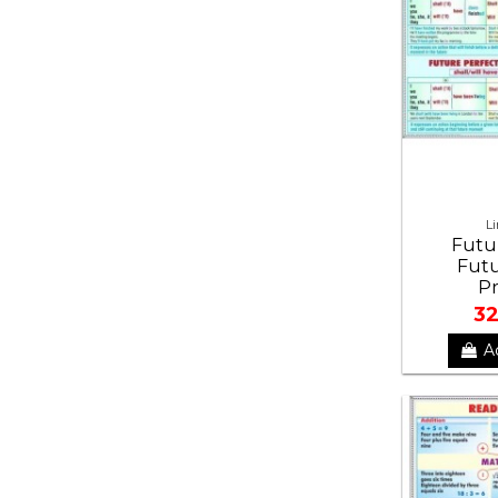
L
Futur
Futu
Pr
32
A