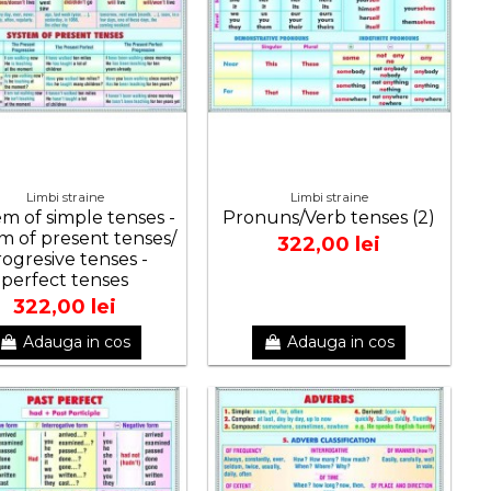
Limbi straine
Limbi straine
m of simple tenses -
Pronuns/Verb tenses (2)
m of present tenses/
322,00 lei
ogresive tenses -
perfect tenses
322,00 lei
Adauga in cos
Adauga in cos