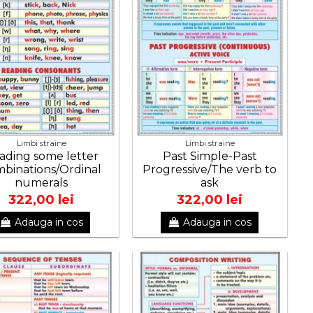
Limbi straine
Limbi straine
ading some letter
Past Simple-Past
binations/Ordinal
Progressive/The verb to
numerals
ask
322,00 lei
322,00 lei
Adauga in cos
Adauga in cos