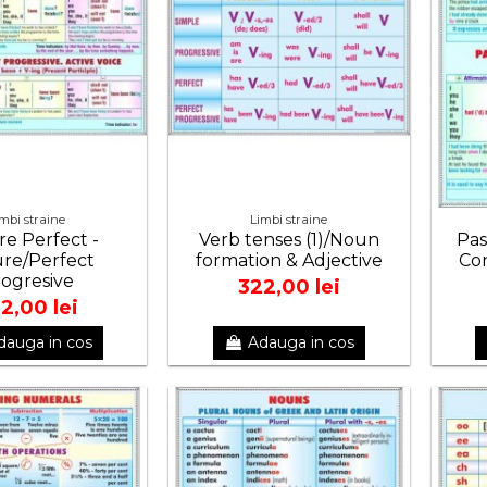
imbi straine
Limbi straine
e Perfect -
Verb tenses (1)/Noun
Pas
re/Perfect
formation & Adjective
Con
ogresive
322,00 lei
2,00 lei
dauga in cos
Adauga in cos