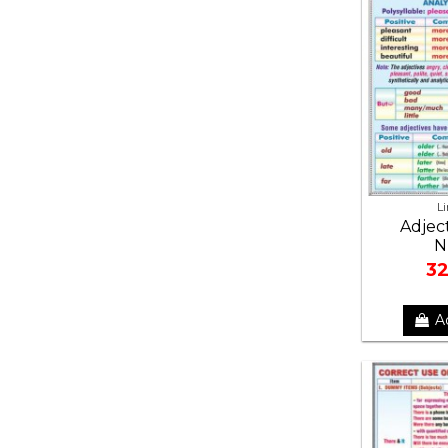
L
Adjec
N
32
A