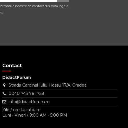
ormatiile noastre de contact din nota legala.
te.
Contact
DidactForum
Strada Cardinal Iuliu Hossu 17/A, Oradea
0040 743 761 758
info@didactforum.ro
Zile / ore lucratoare
Luni - Vineri / 9:00 AM - 5:00 PM