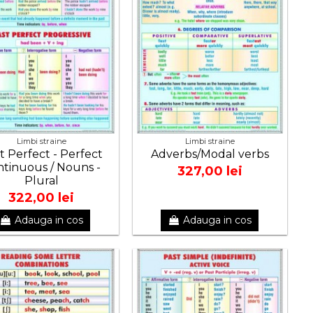
Limbi straine
Limbi straine
t Perfect - Perfect
Adverbs/Modal verbs
tinuous / Nouns -
327,00 lei
Plural
322,00 lei
Adauga in cos
Adauga in cos