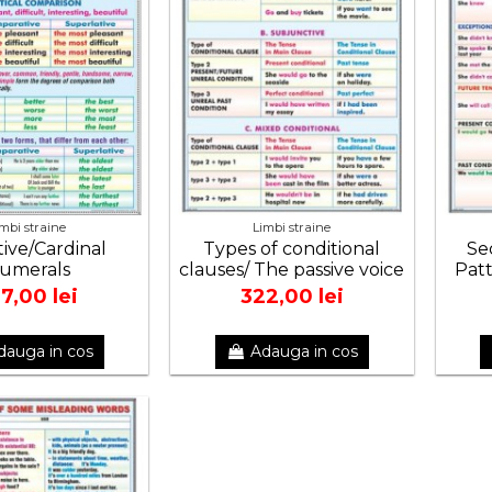
imbi straine
Limbi straine
tive/Cardinal
Types of conditional
Se
umerals
clauses/ The passive voice
Patt
7,00 lei
322,00 lei
dauga in cos
Adauga in cos