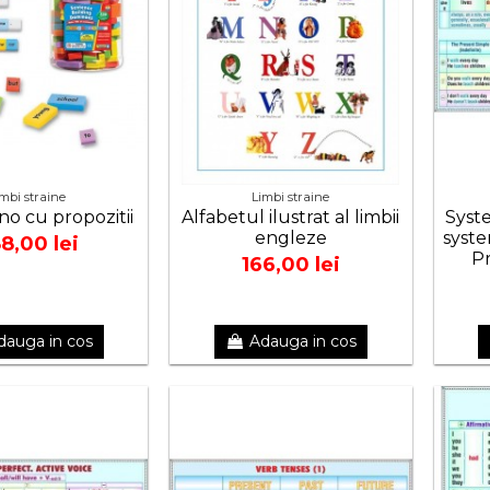
imbi straine
Limbi straine
no cu propozitii
Alfabetul ilustrat al limbii
Syste
engleze
syste
8,00 lei
Pr
166,00 lei
dauga in cos
Adauga in cos