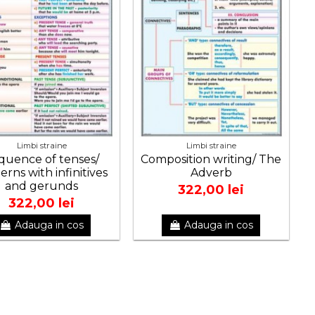
Limbi straine
Limbi straine
quence of tenses/
Composition writing/ The
erns with infinitives
Adverb
and gerunds
322,00 lei
322,00 lei
Adauga in cos
Adauga in cos