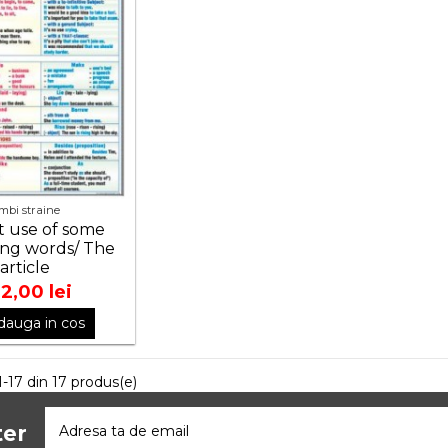
imbi straine
t use of some
ing words/ The
article
2,00 lei
dauga in cos
1-17 din 17 produs(e)
ter