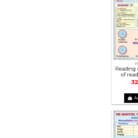
L
Reading 
of rea
32
A