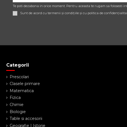
Te poti dezabona in orice moment. Pentru aceasta te rugam sa folosesti inf
Sunt de acord cu termenii și condițiile și cu politica de confidențialita
Categorii
Prescolari
Clasele primare
Matematica
Fizica
Chimie
Biologie
Table si accesorii
Geografie | Istorie