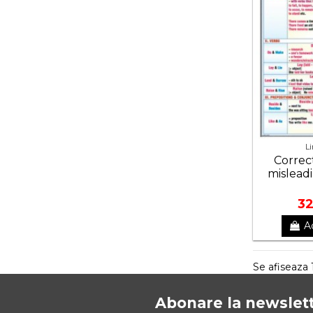
L
Correc
mislead
32
A
Se afiseaza 
Abonare la newslet