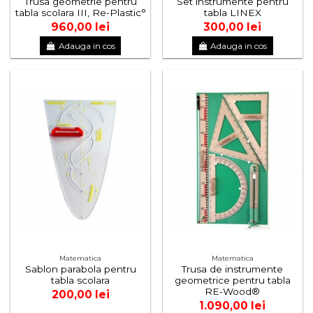
Trusa geometrie pentru
Set instrumente pentru
tabla scolara III, Re-Plastic°
tabla LINEX
960,00 lei
300,00 lei
Adauga in cos
Adauga in cos
Matematica
Matematica
Sablon parabola pentru
Trusa de instrumente
tabla scolara
geometrice pentru tabla
RE-Wood®
200,00 lei
1.090,00 lei