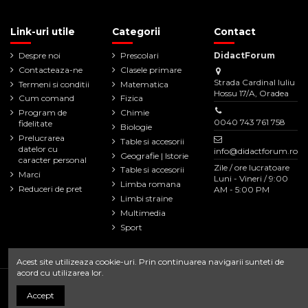
Link-uri utile
Categorii
Contact
Despre noi
Prescolari
DidactForum
Contacteaza-ne
Clasele primare
Strada Cardinal Iuliu
Termeni si conditii
Matematica
Hossu 17/A, Oradea
Cum comand
Fizica
Program de
Chimie
0040 743 761 758
fidelitate
Biologie
Prelucrarea
Table si accesorii
datelor cu
info@didactforum.ro
Geografie | Istorie
caracter personal
Zile / ore lucratoare
Table si accesorii
Marci
Luni - Vineri / 9:00
Limba romana
Reduceri de pret
AM - 5:00 PM
Limbi straine
Multimedia
Sport
Acest site utilizeaza cookie-uri. Prin continuarea navigarii sunteti de
acord cu utilizarea lor.
Copyright 2021 © DidactForum
Accept