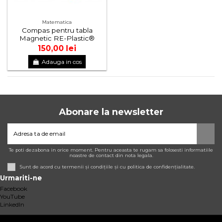
Matematica
Compas pentru tabla
Magnetic RE-Plastic®
150,00 lei
Adauga in cos
Abonare la newsletter
Te poti dezabona in orice moment. Pentru aceasta te rugam sa folosesti informatiile
noastre de contact din nota legala.
Sunt de acord cu termenii și condițiile și cu politica de confidențialitate.
Urmariti-ne
Facebook
YouTube
LinkedIn